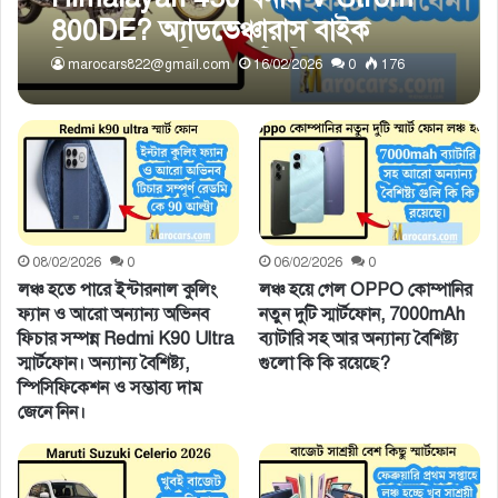
800DE? অ্যাডভেঞ্চারাস বাইক
হিসেবে আপনি কোনটি কিনবেন?
marocars822@gmail.com
16/02/2026
0
176
08/02/2026
0
06/02/2026
0
লঞ্চ হতে পারে ইন্টারনাল কুলিং
লঞ্চ হয়ে গেল OPPO কোম্পানির
ফ্যান ও আরো অন্যান্য অভিনব
নতুন দুটি স্মার্টফোন, 7000mAh
ফিচার সম্পন্ন Redmi K90 Ultra
ব্যাটারি সহ আর অন্যান্য বৈশিষ্ট্য
স্মার্টফোন। অন্যান্য বৈশিষ্ট্য,
গুলো কি কি রয়েছে?
স্পিসিফিকেশন ও সম্ভাব্য দাম
জেনে নিন।