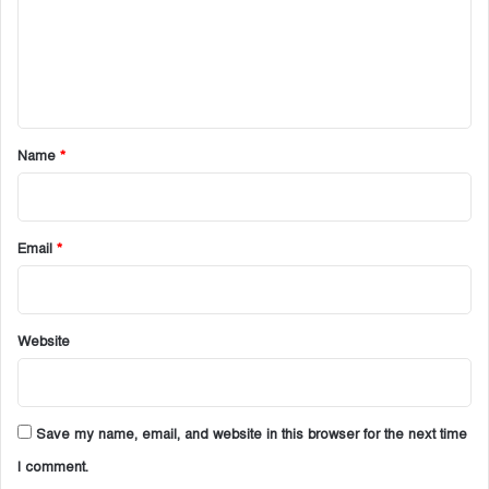
m
e
n
t
*
Name
*
Email
*
Website
Save my name, email, and website in this browser for the next time
I comment.