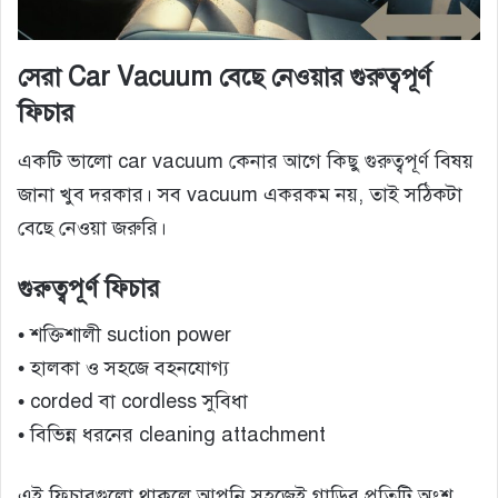
সেরা Car Vacuum বেছে নেওয়ার গুরুত্বপূর্ণ
ফিচার
একটি ভালো car vacuum কেনার আগে কিছু গুরুত্বপূর্ণ বিষয়
জানা খুব দরকার। সব vacuum একরকম নয়, তাই সঠিকটা
বেছে নেওয়া জরুরি।
গুরুত্বপূর্ণ ফিচার
• শক্তিশালী suction power
• হালকা ও সহজে বহনযোগ্য
• corded বা cordless সুবিধা
• বিভিন্ন ধরনের cleaning attachment
এই ফিচারগুলো থাকলে আপনি সহজেই গাড়ির প্রতিটি অংশ