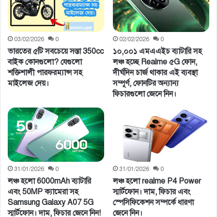
03/02/2026
0
02/02/2026
0
ভারতের ৫টি সবচেয়ে সস্তা 350cc
১০,০০১ এমএএইচ ব্যাটারি সহ
বাইক কোনগুলো? যেগুলো
লঞ্চ হচ্ছে Realme ৫G ফোন,
শক্তিশালী পারফরম্যান্স সহ
দীর্ঘদিন চার্জ থাকার এই ব্যবস্থা
মাইলেজ দেয়।
সম্পূর্ণ, ফোনটির অন্যান্য
ফিচারগুলো জেনে নিন।
31/01/2026
0
31/01/2026
0
লঞ্চ হলো 6000mAh ব্যাটারি
লঞ্চ হলো realme P4 Power
এবং 50MP ক্যামেরা সহ
স্মার্টফোন। দাম, ফিচার এবং
Samsung Galaxy A07 5G
স্পেসিফিকেশন সম্পর্কে ধারণা
স্মার্টফোন। দাম, ফিচার জেনে নিন!
জেনে নিন।